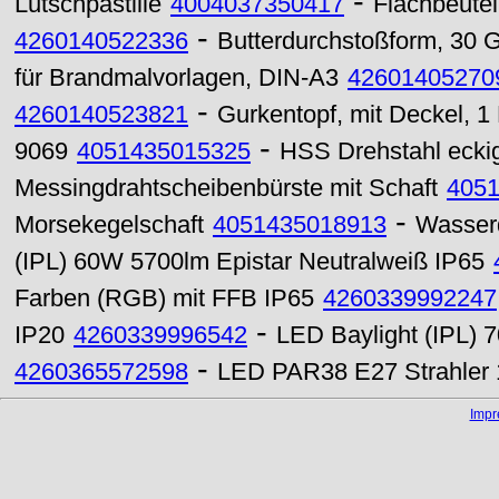
-
Lutschpastille
4004037350417
Flachbeutel
-
4260140522336
Butterdurchstoßform, 30 
für Brandmalvorlagen, DIN-A3
42601405270
-
4260140523821
Gurkentopf, mit Deckel, 1 
-
9069
4051435015325
HSS Drehstahl ecki
Messingdrahtscheibenbürste mit Schaft
405
-
Morsekegelschaft
4051435018913
Wasserd
(IPL) 60W 5700lm Epistar Neutralweiß IP65
Farben (RGB) mit FFB IP65
4260339992247
-
IP20
4260339996542
LED Baylight (IPL) 
-
4260365572598
LED PAR38 E27 Strahler 
Imp