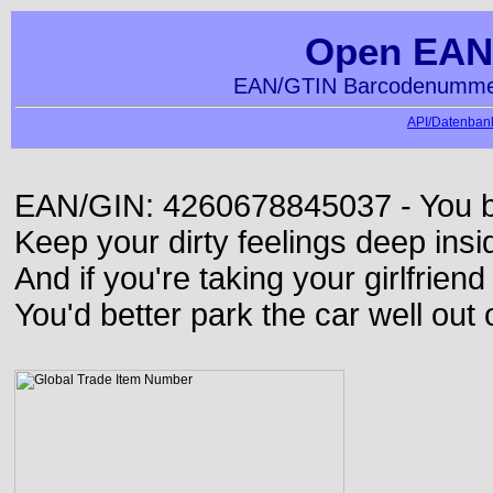
Open EAN
EAN/GTIN Barcodenummer
API/Datenbank
EAN/GIN: 4260678845037 - You bett
Keep your dirty feelings deep insi
And if you're taking your girlfriend
You'd better park the car well out 