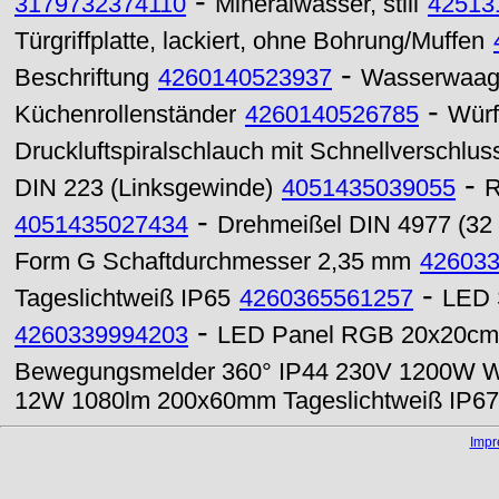
-
3179732374110
Mineralwasser, still
42513
Türgriffplatte, lackiert, ohne Bohrung/Muffen
-
Beschriftung
4260140523937
Wasserwaage
-
Küchenrollenständer
4260140526785
Würf
Druckluftspiralschlauch mit Schnellverschlus
-
DIN 223 (Linksgewinde)
4051435039055
R
-
4051435027434
Drehmeißel DIN 4977 (32
Form G Schaftdurchmesser 2,35 mm
42603
-
Tageslichtweiß IP65
4260365561257
LED 
-
4260339994203
LED Panel RGB 20x20cm
Bewegungsmelder 360° IP44 230V 1200W 
12W 1080lm 200x60mm Tageslichtweiß IP67
Imp