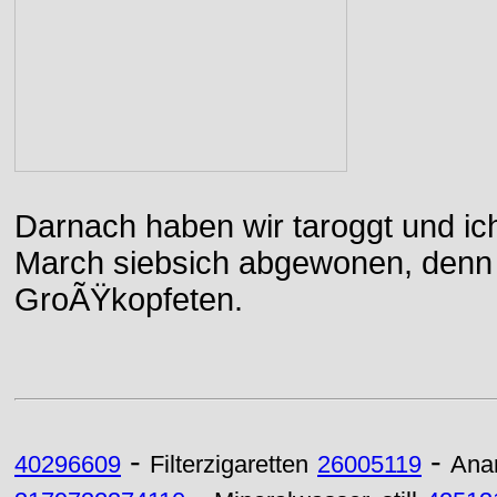
Darnach haben wir taroggt und ic
March siebsich abgewonen, denn d
GroÃŸkopfeten.
-
-
40296609
Filterzigaretten
26005119
Ana