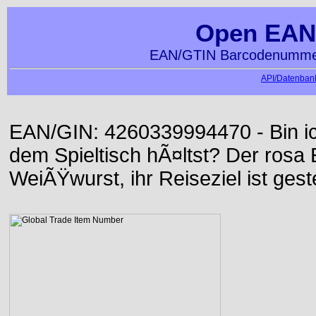
Open EAN
EAN/GTIN Barcodenummer
API/Datenbank
EAN/GIN: 4260339994470 - Bin ich
dem Spieltisch hÃ¤ltst? Der rosa E
WeiÃŸwurst, ihr Reiseziel ist gest