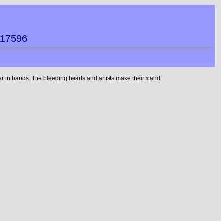
017596
 in bands. The bleeding hearts and artists make their stand.