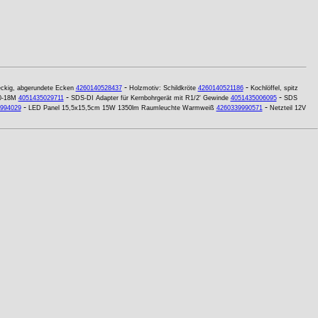
-
-
eckig, abgerundete Ecken
4260140528437
Holzmotiv: Schildkröte
4260140521186
Kochlöffel, spitz
-
-
10-18M
4051435029711
SDS-DI Adapter für Kernbohrgerät mit R1/2' Gewinde
4051435006095
SDS
-
-
994029
LED Panel 15,5x15,5cm 15W 1350lm Raumleuchte Warmweiß
4260339990571
Netzteil 12V