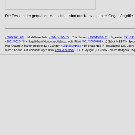
Die Fesseln der gequälten Menschheit sind aus Kanzleipapier. Gegen Angriffe
-
-
-
4002000211284
Modelleisenbahn
4061464504455
Chia Samen
4388840102471
Zigaretten
2211690
-
-
4260140520448
Nagelbürste/Handwaschbürste, echt Fibre
4051435000703
10 Stück HSS-TiN Spira
-
Plus Quadro X Hammerbohrer 12 x 310 mm
4051435001663
10 Stück HSS-R Spiralbohrer DIN 338N 
-
80W 6.6A für LED Beleuchtungen IP40
4260339996580
LED Baylight (IPL) 80W 7600lm Bridgelux Tag