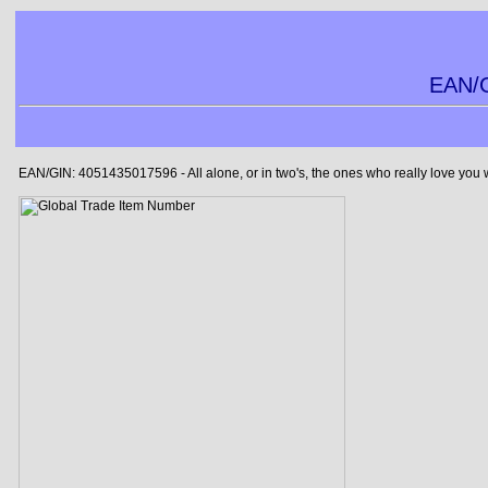
EAN/G
EAN/GIN: 4051435017596 - All alone, or in two's, the ones who really love you