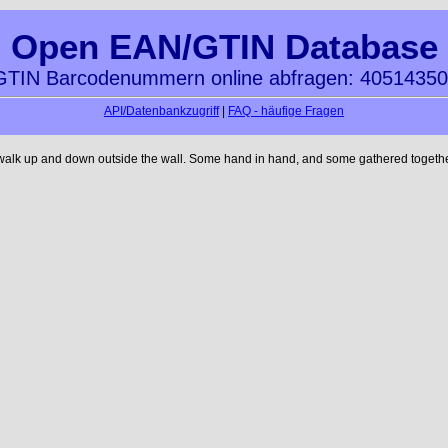
Open EAN/GTIN Database
TIN Barcodenummern online abfragen: 4051435
API/Datenbankzugriff
|
FAQ - häufige Fragen
 walk up and down outside the wall. Some hand in hand, and some gathered together