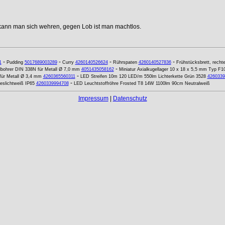
 kann man sich wehren, gegen Lob ist man machtlos.
-
-
-
-
1
Pudding
5017689003289
Curry
4260140526624
Rührspaten
4260140527836
Frühstücksbrett, recht
-
lbohrer DIN 338N für Metall Ø 7,0 mm
4051435058162
Miniatur Axialkugellager 10 x 18 x 5,5 mm Typ F
-
für Metall Ø 3,4 mm
4260365560311
LED Streifen 10m 120 LED/m 550lm Lichterkette Grün 3528
4260339
-
eslichtweiß IP65
4260339994708
LED Leuchtstoffröhre Frosted T8 14W 1100lm 90cm Neutralweiß
Impressum
|
Datenschutz