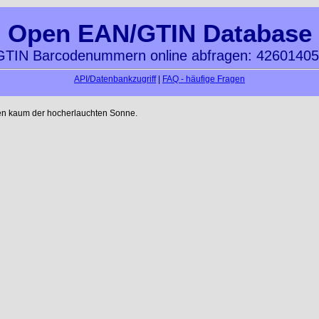
Open EAN/GTIN Database
TIN Barcodenummern online abfragen: 4260140
API/Datenbankzugriff
|
FAQ - häufige Fragen
en kaum der hocherlauchten Sonne.