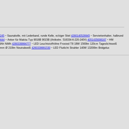
-
-
245
Saunakelle, mit Lederband, runde Kelle, eckiger Stiel
4260140526945
Serviettenhalter, halbrund
-
-
5644
Anker für Makita Typ 9016B 9015B (Artikelnr. 516334-6-220-240V)
4051435008167
HM
-
,3Ah NiMh
4260339994777
LED Leuchtstoffröhre Frosted T8 18W 1500lm 120cm Tageslichtweiß
-
80mm Ø 210lm Neutralweiß
4260339991530
LED Flutlicht Strahler 140W 13200lm Bridgelux