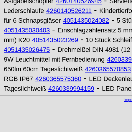
-
Astgabelschöpfer
4260140526945
Serviett
-
Lederschlaufe
4260140526211
Kindertierf
-
für 6 Schnapsgläser
4051435024082
5 St
-
4051435030403
Einschlagzahlensatz 5 m
-
mm) K20
4051435023269
10 Stück Schlei
-
4051435026475
Drehmeißel DIN 4981 (12
9W Leuchtmittel mit Fernbedienung
4260339
650lm 60cm Tageslichtweiß
4260365570853
-
RGB IP67
4260365575360
LED Deckenleu
-
Tageslichtweiß
4260339994159
LED Panel
Imp