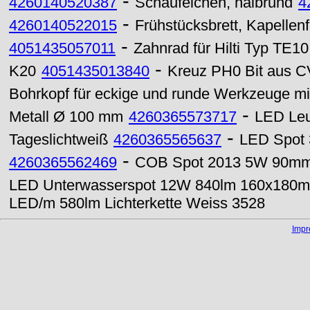
-
4260140520387
Schäufelchen, halbrund
4
-
4260140522015
Frühstücksbrett, Kapellen
-
4051435057011
Zahnrad für Hilti Typ TE10
-
K20
4051435013840
Kreuz PH0 Bit aus C
Bohrkopf für eckige und runde Werkzeuge m
-
Metall Ø 100 mm
4260365573717
LED Leu
-
Tageslichtweiß
4260365565637
LED Spot 
-
4260365562469
COB Spot 2013 5W 90mm 
LED Unterwasserspot 12W 840lm 160x180
LED/m 580lm Lichterkette Weiss 3528
Imp