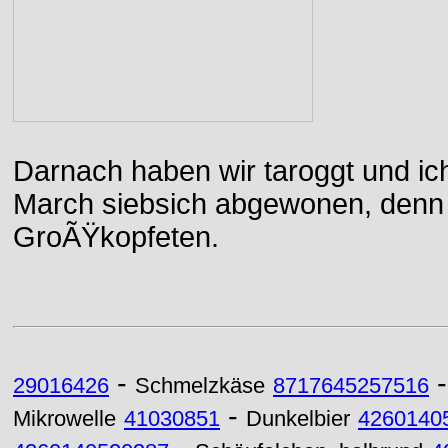
Darnach haben wir taroggt und ic
March siebsich abgewonen, denn d
GroÃŸkopfeten.
-
29016426
Schmelzkäse
8717645257516
-
Mikrowelle
41030851
Dunkelbier
4260140