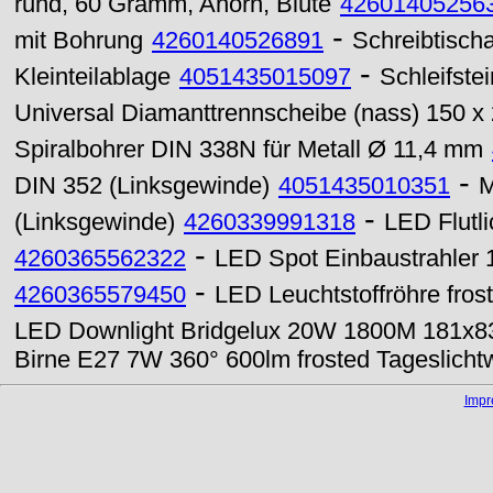
rund, 60 Gramm, Ahorn, Blüte
42601405256
-
mit Bohrung
4260140526891
Schreibtischa
-
Kleinteilablage
4051435015097
Schleifste
Universal Diamanttrennscheibe (nass) 150 x
Spiralbohrer DIN 338N für Metall Ø 11,4 mm
-
DIN 352 (Linksgewinde)
4051435010351
M
-
(Linksgewinde)
4260339991318
LED Flutl
-
4260365562322
LED Spot Einbaustrahler
-
4260365579450
LED Leuchtstoffröhre fr
LED Downlight Bridgelux 20W 1800M 181x8
Birne E27 7W 360° 600lm frosted Tageslicht
Imp