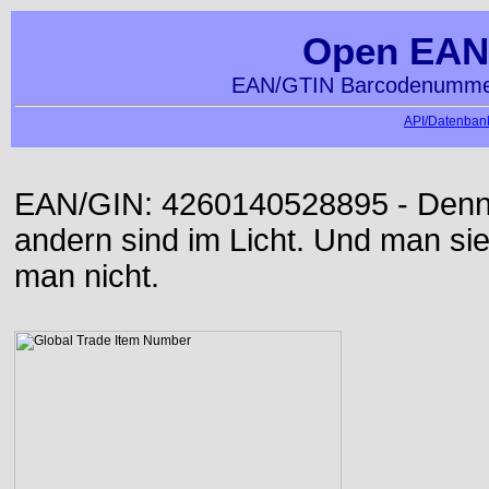
Open EAN
EAN/GTIN Barcodenummer
API/Datenbank
EAN/GIN: 4260140528895 - Denn d
andern sind im Licht. Und man sieh
man nicht.