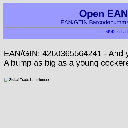
Open EAN
EAN/GTIN Barcodenummer
API/Datenbank
EAN/GIN: 4260365564241 - And yet
A bump as big as a young cockere