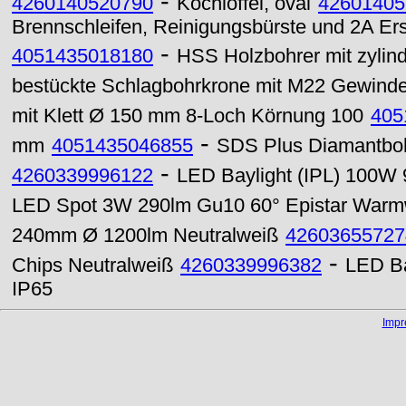
-
4260140520790
Kochlöffel, oval
42601405
Brennschleifen, Reinigungsbürste und 2A Ers
-
4051435018180
HSS Holzbohrer mit zylin
bestückte Schlagbohrkrone mit M22 Gewin
mit Klett Ø 150 mm 8-Loch Körnung 100
405
-
mm
4051435046855
SDS Plus Diamantbo
-
4260339996122
LED Baylight (IPL) 100W
LED Spot 3W 290lm Gu10 60° Epistar Warm
240mm Ø 1200lm Neutralweiß
42603655727
-
Chips Neutralweiß
4260339996382
LED Ba
IP65
Imp