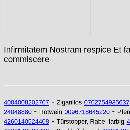
Infirmitatem Nostram respice E
commiscere
-
4004008202707
Zigarillos
0702754935637
-
-
24048880
Rotwein
0096718645220
Pfer
-
4260140524408
Türstopper, Rabe, farbig
4