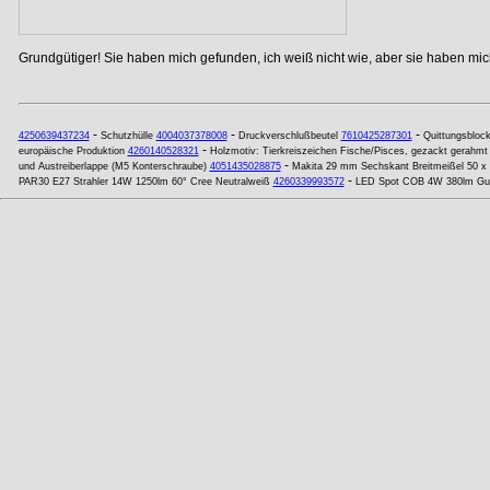
Grundgütiger! Sie haben mich gefunden, ich weiß nicht wie, aber sie haben mich
-
-
-
4250639437234
Schutzhülle
4004037378008
Druckverschlußbeutel
7610425287301
Quittungsbloc
-
europäische Produktion
4260140528321
Holzmotiv: Tierkreiszeichen Fische/Pisces, gezackt gerahmt
-
und Austreiberlappe (M5 Konterschraube)
4051435028875
Makita 29 mm Sechskant Breitmeißel 50 
-
PAR30 E27 Strahler 14W 1250lm 60° Cree Neutralweiß
4260339993572
LED Spot COB 4W 380lm Gu10