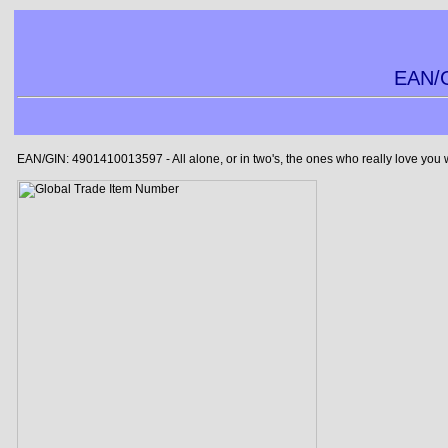
EAN/G
EAN/GIN: 4901410013597 - All alone, or in two's, the ones who really love you