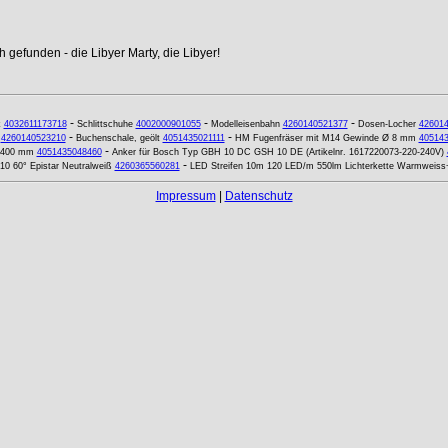
 gefunden - die Libyer Marty, die Libyer!
-
-
-
k
4032611173718
Schlittschuhe
4002000901055
Modelleisenbahn
4260140521377
Dosen-Locher
42601
-
-
4260140523210
Buchenschale, geölt
4051435021111
HM Fugenfräser mit M14 Gewinde Ø 8 mm
40514
-
x 400 mm
4051435048460
Anker für Bosch Typ GBH 10 DC GSH 10 DE (Artikelnr. 1617220073-220-240V)
-
 60° Epistar Neutralweiß
4260365560281
LED Streifen 10m 120 LED/m 550lm Lichterkette Warmweiss
Impressum
|
Datenschutz