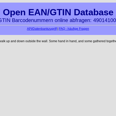
Open EAN/GTIN Database
TIN Barcodenummern online abfragen: 4901410
API/Datenbankzugriff
|
FAQ - häufige Fragen
 walk up and down outside the wall. Some hand in hand, and some gathered together