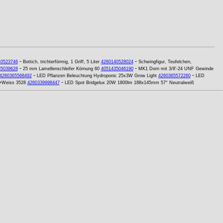
-
-
40523746
Bottich, trichterförmig, 1 Griff, 5 Liter
4260140528024
Schwingfigur, Teufelchen,
-
-
35039628
25 mm Lamellenschleifer Körnung 60
4051435046190
MK1 Dorn mit 3/8'-24 UNF Gewinde
-
-
4260365568492
LED Pflanzen Beleuchtung Hydroponic 25x3W Grow Light
4260365572260
LED
-
+Weiss 3528
4260339998447
LED Spot Bridgelux 20W 1800lm 188x145mm 57° Neutralweiß