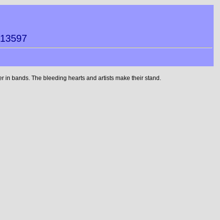
013597
 in bands. The bleeding hearts and artists make their stand.