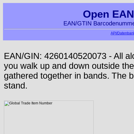
Open EAN
EAN/GTIN Barcodenummer
API/Datenbank
EAN/GIN: 4260140520073 - All alon
you walk up and down outside th
gathered together in bands. The b
stand.