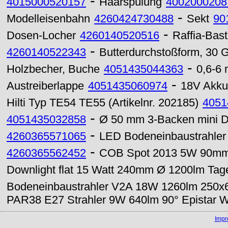
-
4015000520157
Haarspülung
4002000208
-
Modelleisenbahn
4260424730488
Sekt
90
-
Dosen-Locher
4260140520516
Raffia-Bas
-
4260140522343
Butterdurchstoßform, 30 
-
Holzbecher, Buche
4051435044363
0,6-6
-
Austreiberlappe
4051435060974
18V Akku 
Hilti Typ TE54 TE55 (Artikelnr. 202185)
4051
-
4051435032858
Ø 50 mm 3-Backen mini Dr
-
4260365571065
LED Bodeneinbaustrahle
-
4260365562452
COB Spot 2013 5W 90mm 
Downlight flat 15 Watt 240mm Ø 1200lm Tage
Bodeneinbaustrahler V2A 18W 1260lm 250
PAR38 E27 Strahler 9W 640lm 90° Epistar 
Imp