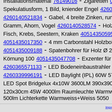
-
Installationsmaterial
76149016
Zigaretten
Spekulatiusform, 1 Bild, kniender Engel
426
-
4260140521834
Gabel, 4 breite Zinken, run
-
Gramm, Ahorn, Vogel
4260140528574
Hol
Fisch, Krebs, Seestern, Kraken
4051435059
-
4051435017350
4 mm Carbonstahl Holzboh
-
4051435009188
Spatenbohrer für Holz Ø
-
Körnung 100
4051435047708
Exzenter für
-
4260365571133
LED Bodeneinbaustrahle
-
4260339996191
LED Baylight (IPL) 60W 5
LED Spot Bridgelux 4x10W 3600LM 390x3
120x30cm 45W 4000lm Raumleuchte Warm
500lm Lichterkette Warmweiss+Weiss 5050
Imp