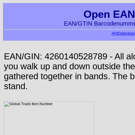
Open EAN
EAN/GTIN Barcodenummer
API/Datenbank
EAN/GIN: 4260140528789 - All alon
you walk up and down outside th
gathered together in bands. The b
stand.