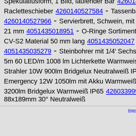
Spekulatiusform, 1 Bild, laufender Bär
42601
-
Racletteschieber
4260140527584
Tassenba
-
4260140527966
Servierbrett, Schwein, mit 
-
21 mm
4051435018951
O-Ringe Sortiment
CV-S2 Material 50 mm lang
4051435052047
-
4051435035279
Steinbohrer mit 1/4' Sec
5m 60 LED/m 1008 lm Lichterkette Warmwe
Strahler 10W 900lm Bridgelux Neutralweiß I
Emergency 12W 1050lm mit Akku Warmwei
3200lm Bridgelux Warmweiß IP65
42603399
88x189mm 30° Neutralweiß
Imp