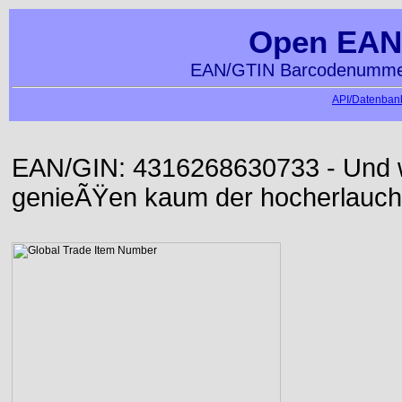
Open EAN
EAN/GTIN Barcodenummer
API/Datenbank
EAN/GIN: 4316268630733 - Und wi
genieÃŸen kaum der hocherlauch