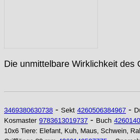
Die unmittelbare Wirklichkeit des
-
-
3469380630738
Sekt
4260506384967
D
-
Kosmaster
9783613019737
Buch
426014
10x6 Tiere: Elefant, Kuh, Maus, Schwein, Ra