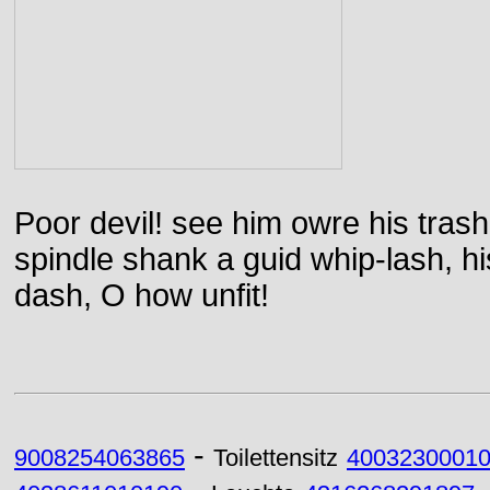
Poor devil! see him owre his trash
spindle shank a guid whip-lash, his 
dash, O how unfit!
-
9008254063865
Toilettensitz
4003230001