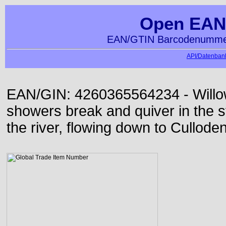
Open EAN
EAN/GTIN Barcodenummer
API/Datenbank
EAN/GIN: 4260365564234 - Willo
showers break and quiver in the s
the river, flowing down to Culloden