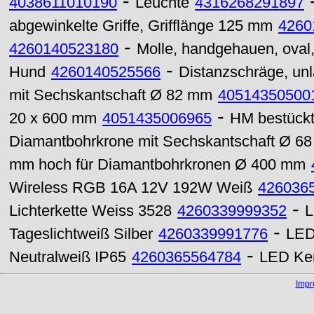
-
4038611010190
Leuchte
4316268291897
abgewinkelte Griffe, Grifflänge 125 mm
4260
-
4260140523180
Molle, handgehauen, oval, 
-
Hund
4260140525566
Distanzschräge, unl
mit Sechskantschaft Ø 82 mm
40514350500
-
20 x 600 mm
4051435006965
HM bestückt
Diamantbohrkrone mit Sechskantschaft Ø 6
mm hoch für Diamantbohrkronen Ø 400 mm
Wireless RGB 16A 12V 192W Weiß
426036
-
Lichterkette Weiss 3528
4260339999352
L
-
Tageslichtweiß Silber
4260339991776
LED
-
Neutralweiß IP65
4260365564784
LED Ker
Imp