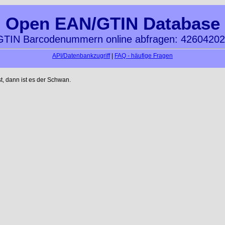
Open EAN/GTIN Database
TIN Barcodenummern online abfragen: 4260420
API/Datenbankzugriff
|
FAQ - häufige Fragen
t, dann ist es der Schwan.