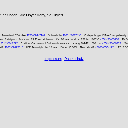
 gefunden - die Libyer Marty, die Libyer!
-
-
-
Batterien LR06 (AA)
4250639447189
Schutzhülle
4260140527430
Vorlagenbogen DIN-A3 doppelseitig: 
-
ifen, Reinigungsbürste und 2A Ersatzsicherung. Ca. 80 Watt und ca. 250 bis 1000°C
4051435053938
10 St
-
-
4051435018227
7 teiliger Carbonstahl Balkenbohrersatz extra lang Ø 4-12 x 300 mm
4051435056373
40 
-
-
eiß
4260339995613
LED Downlight flat 10 Watt 180mm Ø 700lm Neutralweiß
4260365574127
LED RGB 
Impressum
|
Datenschutz