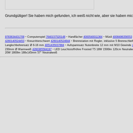
Grundgütiger! Sie haben mich gefunden, ich weiß nicht wie, aber sie haben mich
-
-
-
9783634431709
Computerspiel
7640157520148
Handfächer
4000540011364
Müsli
4008496356553
-
-
4260140524453
Kreuzritterschwert
4260140524644
Brennstation mit Regler, inklusive 5 Brennschle
-
Langlochbohrersatz Ø 6-16 mm
4051435037884
Aufspannsatz Nutenbreite 12 mm mit M10 Gewinde
-
230mm Ø Warmweiß
4260365564197
LED Leuchtstoffröhre Frosted T5 18W 1500lm 120cm Neutralw
20W 1800lm 188x145mm 57° Neutralweiß