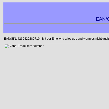
EAN/G
EAN/GIN: 4260420280710 - Mit der Ente wird alles gut, und wenn es nicht gut is