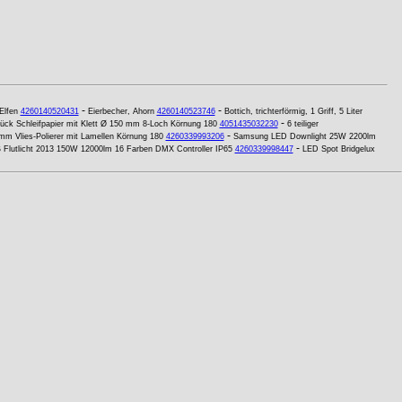
-
-
Elfen
4260140520431
Eierbecher, Ahorn
4260140523746
Bottich, trichterförmig, 1 Griff, 5 Liter
-
ück Schleifpapier mit Klett Ø 150 mm 8-Loch Körnung 180
4051435032230
6 teiliger
-
mm Vlies-Polierer mit Lamellen Körnung 180
4260339993206
Samsung LED Downlight 25W 2200lm
-
Flutlicht 2013 150W 12000lm 16 Farben DMX Controller IP65
4260339998447
LED Spot Bridgelux