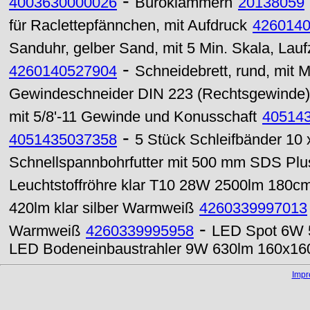
-
4003630000026
Büroklammern
20138059
für Raclettepfännchen, mit Aufdruck
426014
Sanduhr, gelber Sand, mit 5 Min. Skala, Laufz
-
4260140527904
Schneidebrett, rund, mit Me
Gewindeschneider DIN 223 (Rechtsgewinde)
mit 5/8'-11 Gewinde und Konusschaft
40514
-
4051435037358
5 Stück Schleifbänder 10
Schnellspannbohrfutter mit 500 mm SDS Plu
Leuchtstoffröhre klar T10 28W 2500lm 180
420lm klar silber Warmweiß
4260339997013
-
Warmweiß
4260339995958
LED Spot 6W 
LED Bodeneinbaustrahler 9W 630lm 160x1
Imp