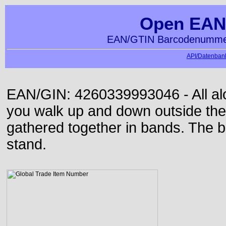
Open EAN
EAN/GTIN Barcodenummer
API/Datenbank
EAN/GIN: 4260339993046 - All alon
you walk up and down outside th
gathered together in bands. The b
stand.