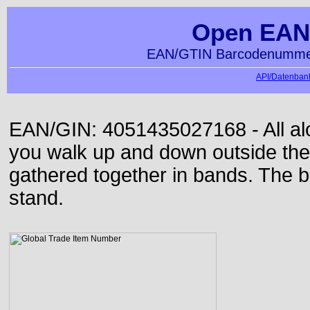
Open EAN
EAN/GTIN Barcodenummer
API/Datenbank
EAN/GIN: 4051435027168 - All alon
you walk up and down outside th
gathered together in bands. The b
stand.