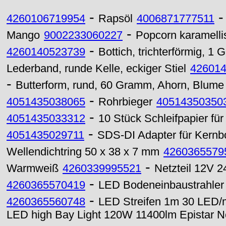
-
4260106719954
Rapsöl
4006871777511
-
Mango
9002233060227
Popcorn karamellis
-
4260140523739
Bottich, trichterförmig, 1 Gr
Lederband, runde Kelle, eckiger Stiel
42601
-
Butterform, rund, 60 Gramm, Ahorn, Blume
-
4051435038065
Rohrbieger
40514350350
-
4051435033312
10 Stück Schleifpapier fü
-
4051435029711
SDS-DI Adapter für Kernb
Wellendichtring 50 x 38 x 7 mm
4260365579
-
Warmweiß
4260339995521
Netzteil 12V 
-
4260365570419
LED Bodeneinbaustrahler
-
4260365560748
LED Streifen 1m 30 LED/m
LED high Bay Light 120W 11400lm Epistar N