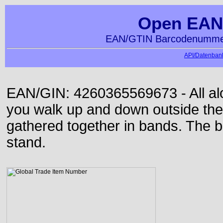
Open EAN
EAN/GTIN Barcodenummer
API/Datenbank
EAN/GIN: 4260365569673 - All alon
you walk up and down outside th
gathered together in bands. The b
stand.