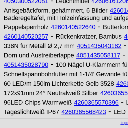
-
4050300522081
Leuchtmittel
4260616120
Anisgebäckform, gehämmert, 6 Bilder
42601
Baderegeltafel, mit Holzeinfassung und aufge
-
Pappelsperrholz
4260140522640
Butterfo
-
4260140520257
Rückenkratzer, Bambus
4
338N für Metall Ø 2,7 mm
4051435043182
-
Dorn und Austreiberlappe
4051435058117
-
4051435028790
100 Nägel U-Klammern fü
Schnellspannbohrfutter mit 1-1/4' Gewinde f
60 LED/m 150lm Lichterkette Gelb 3528
426
172x91mm 24° Neutralweiß Silber
42603655
-
96LED Chips Warmweiß
4260365570396
-
Tageslichtweiß IP67
4260365568423
LED 
Imp