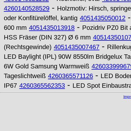
-
4260140528529
Holzmotiv: Hirsch, spring
oder Konfitürelöffel, kantig
4051435050012
-
600 mm
4051435013918
Pozidriv PZ0 Bit
HSS Fräser (DIN 327) Ø 6 mm
4051435010
-
(Rechtsgewinde)
4051435007467
Rillenk
LED Baylight (IPL) 90W 8550lm Bridgelux Ta
6W Gold Samsung Warmweiß
42603399967
-
Tageslichtweiß
4260365571126
LED Boden
-
IP67
4260365562353
LED Spot Einbaustr
Imp