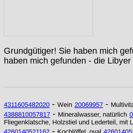
Grundgütiger! Sie haben mich gefu
haben mich gefunden - die Libyer 
-
-
4311605482020
Wein
20069957
Multivit
-
4388810057817
Mineralwasser, natürlich
0
Fliegenklatsche, Holzstiel und Lederteil, mit 
-
4260140521162
Kochlöffel, oval
42601405