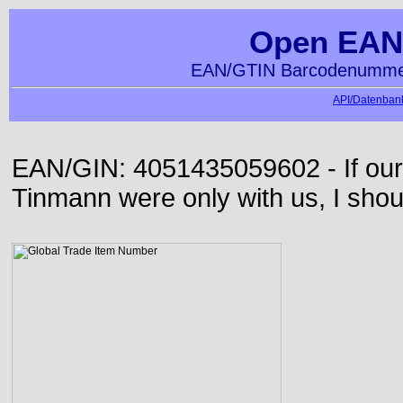
Open EAN
EAN/GTIN Barcodenummer
API/Datenbank
EAN/GIN: 4051435059602 - If our
Tinmann were only with us, I shou