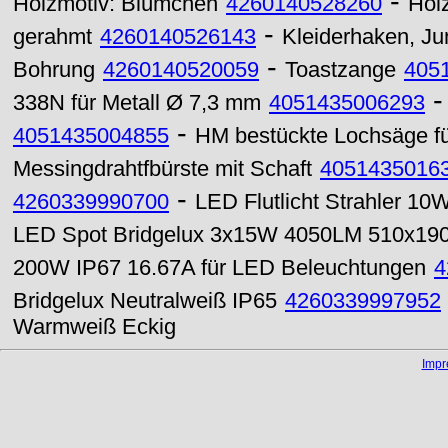
-
Holzmotiv: Blümchen
4260140528260
Holz
-
gerahmt
4260140526143
Kleiderhaken, Ju
-
Bohrung
4260140520059
Toastzange
405
338N für Metall Ø 7,3 mm
4051435006293
-
4051435004855
HM bestückte Lochsäge f
Messingdrahtfbürste mit Schaft
4051435016
-
4260339990700
LED Flutlicht Strahler 1
LED Spot Bridgelux 3x15W 4050LM 510x1
200W IP67 16.67A für LED Beleuchtungen
4
Bridgelux Neutralweiß IP65
4260339997952
Warmweiß Eckig
Imp