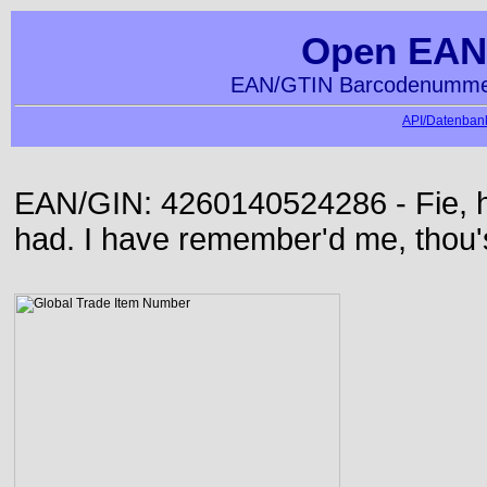
Open EAN
EAN/GTIN Barcodenummer
API/Datenbank
EAN/GIN: 4260140524286 - Fie, h
had. I have remember'd me, thou'