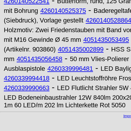
-
4260140522541
Butterform, rund, 125 Gr
-
mit Bohrung
4260140525375
Baderegeltaf
(Siebdruck), Vorlage gestellt
426014052886
Holzmotiv: Zwei Friedenstauben mit Band v
mit M16 Gewinde Ø 45 mm
4051435053495
-
(Artikelnr. 903860)
4051435002899
HSS Sp
-
mm
4051435056458
50 mm Vlies-Polierer
-
Ausblaspistole
4260339996481
LED Baylig
-
4260339994418
LED Leuchtstoffröhre Fro
-
4260339990663
LED Flutlicht Strahler 5W
LED Bodeneinbaustrahler 12W 840lm 200x
1m 60 LED/m 202 lm Lichterkette Rot 5050
Imp