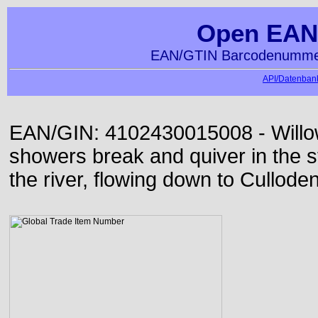
Open EAN
EAN/GTIN Barcodenummer
API/Datenbank
EAN/GIN: 4102430015008 - Willo
showers break and quiver in the s
the river, flowing down to Culloden