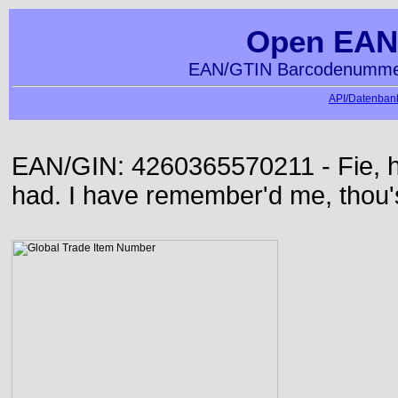
Open EAN
EAN/GTIN Barcodenummer
API/Datenbank
EAN/GIN: 4260365570211 - Fie, h
had. I have remember'd me, thou'