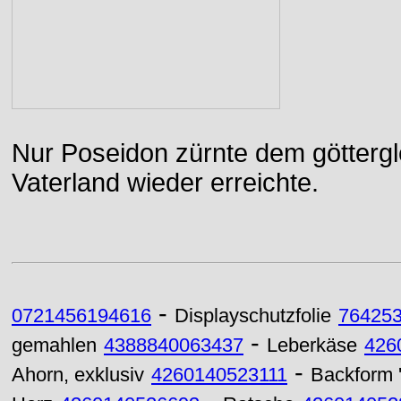
Nur Poseidon zürnte dem göttergle
Vaterland wieder erreichte.
-
0721456194616
Displayschutzfolie
764253
-
gemahlen
4388840063437
Leberkäse
426
-
Ahorn, exklusiv
4260140523111
Backform 'V