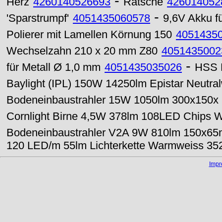
-
Herz
4260140526693
Ratsche
426014052
-
'Sparstrumpf'
4051435060578
9,6V Akku f
Polierer mit Lamellen Körnung 150
4051435
Wechselzahn 210 x 20 mm Z80
4051435002
-
für Metall Ø 1,0 mm
4051435035026
HSS 
Baylight (IPL) 150W 14250lm Epistar Neutra
Bodeneinbaustrahler 15W 1050lm 300x150
Cornlight Birne 4,5W 378lm 108LED Chips 
Bodeneinbaustrahler V2A 9W 810lm 150x6
120 LED/m 55lm Lichterkette Warmweiss 35
Imp