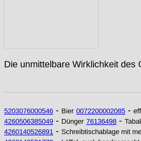
Die unmittelbare Wirklichkeit des
-
-
5203076000546
Bier
0072200002085
ef
-
-
4260506385049
Dünger
76136498
Taba
-
4260140526891
Schreibtischablage mit meh