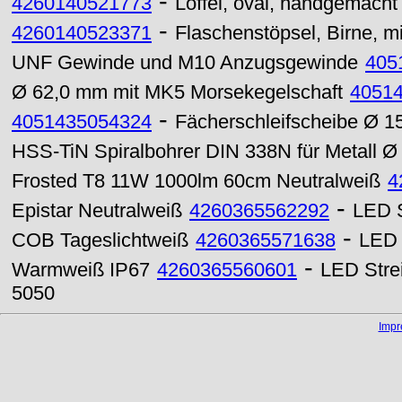
-
4260140521773
Löffel, oval, handgemacht
-
4260140523371
Flaschenstöpsel, Birne, m
UNF Gewinde und M10 Anzugsgewinde
405
Ø 62,0 mm mit MK5 Morsekegelschaft
4051
-
4051435054324
Fächerschleifscheibe Ø 1
HSS-TiN Spiralbohrer DIN 338N für Metall Ø 
Frosted T8 11W 1000lm 60cm Neutralweiß
4
-
Epistar Neutralweiß
4260365562292
LED S
-
COB Tageslichtweiß
4260365571638
LED 
-
Warmweiß IP67
4260365560601
LED Stre
5050
Imp