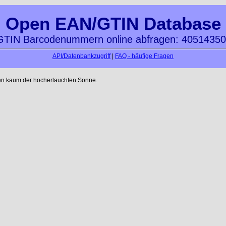
Open EAN/GTIN Database
TIN Barcodenummern online abfragen: 4051435
API/Datenbankzugriff
|
FAQ - häufige Fragen
en kaum der hocherlauchten Sonne.