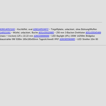
-
-
4260140521162
Kochlöffel, oval
4260140524972
Türgriffplatte, unlackiert, ohne Bohrung/Muffen
-
-
140521001
Würfel, unlackiert, Buche
4051435020985
250 mm 3-Backen Drehfutter
4051435045469
-
(nass + trocken) 125 x 22,22 mm
4260339996689
LED Baylight (IPL) 150W 14250lm Bridgelux
-
baustrahler 9W 630lm 160x160x60mm Tageslichtweiß IP67
4260365560885
LED Streifen 10m 60