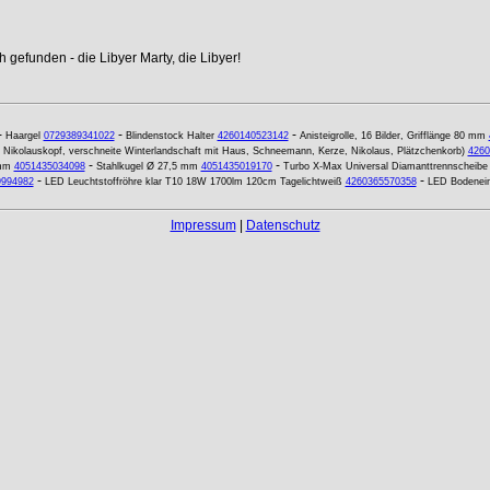
 gefunden - die Libyer Marty, die Libyer!
-
-
-
Haargel
0729389341022
Blindenstock Halter
4260140523142
Anisteigrolle, 16 Bilder, Grifflänge 80 mm
Nikolauskopf, verschneite Winterlandschaft mit Haus, Schneemann, Kerze, Nikolaus, Plätzchenkorb)
4260
-
-
 mm
4051435034098
Stahlkugel Ø 27,5 mm
4051435019170
Turbo X-Max Universal Diamanttrennscheibe 
-
-
9994982
LED Leuchtstoffröhre klar T10 18W 1700lm 120cm Tagelichtweiß
4260365570358
LED Bodenein
Impressum
|
Datenschutz