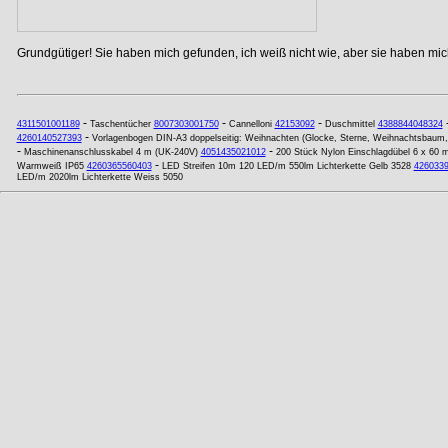
Grundgütiger! Sie haben mich gefunden, ich weiß nicht wie, aber sie haben mich
-
-
-
4311501001189
Taschentücher
8007303001750
Cannelloni
42153092
Duschmittel
4388844048324
-
4260140527393
Vorlagenbogen DIN-A3 doppelseitig: Weihnachten (Glocke, Sterne, Weihnachtsbaum, 
-
-
Maschinenanschlusskabel 4 m (UK-240V)
4051435021012
200 Stück Nylon Einschlagdübel 6 x 60
-
Warmweiß IP65
4260365560403
LED Streifen 10m 120 LED/m 550lm Lichterkette Gelb 3528
426033
LED/m 2020lm Lichterkette Weiss 5050