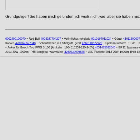
Grundgütiger! Sie haben mich gefunden, ich weiß nicht wie, aber sie haben mich
-
-
-
9002490100070
Red Bull
4004927704207
Vollmilchschokolade
9010167011024
Gürtel
41011300007
-
-
Korken
4260140527348
Schäufelchen mit Stielgriff, geölt
4260140522923
Spekulatiusform, 1 Bild, 
-
-
Anker für Bosch Typ PWS 6-100 (Artikelnr. 1604010259-220-240V)
4051435022040
ER32 Spannzan
-
2013 20W 1900lm IP65 Bridgelux Warmweiß
4260339996825
LED Flutlicht 2013 20W 1900lm IP65 Epi