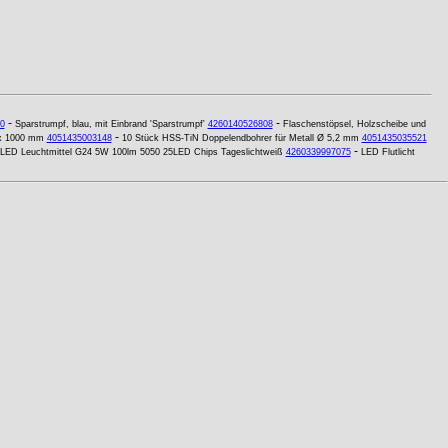
-
-
0
Sparstrumpf, blau, mit Einbrand 'Sparstrumpf'
4260140526808
Flaschenstöpsel, Holzscheibe und
-
x 1000 mm
4051435003148
10 Stück HSS-TiN Doppelendbohrer für Metall Ø 5,2 mm
4051435035521
-
LED Leuchtmittel G24 5W 100lm 5050 25LED Chips Tageslichtweiß
4260339997075
LED Flutlicht