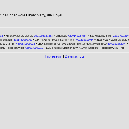
 gefunden - die Libyer Marty, die Libyer!
-
-
-
03
Mineralwasser, classic
5901068037333
Limonade
4260140524934
Salzkristalle, 3 kg
426014052897
-
-
Tannenbaum
4051435060769
18V Akku für Bosch 3,3Ah NiMh
4051435012034
SDS Max Flachmeißel 25 
-
-
ge Ø 2-3 mm
4260339996153
LED Baylight (IPL) 40W 3800lm Epistar Neutralweiß IP65
4260365572994
-
star Tageslichtweiß
4260339991110
LED Flutlicht Strahler 50W 4100lm Bridgelux Tageslichtweiß IP65
Impressum
|
Datenschutz