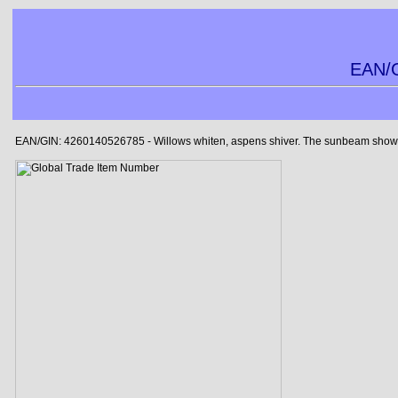
EAN/G
EAN/GIN: 4260140526785 - Willows whiten, aspens shiver. The sunbeam showers b