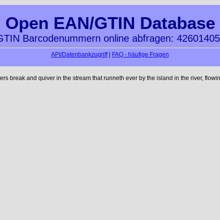
Open EAN/GTIN Database
TIN Barcodenummern online abfragen: 4260140
API/Datenbankzugriff
|
FAQ - häufige Fragen
reak and quiver in the stream that runneth ever by the island in the river, flowi