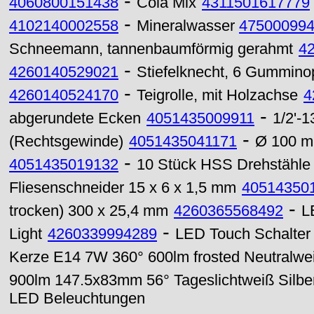
-
4060800151438
Cola Mix
4311501617779
-
4102140002558
Mineralwasser
47500099
Schneemann, tannenbaumförmig gerahmt
4
-
4260140529021
Stiefelknecht, 6 Gummino
-
4260140524170
Teigrolle, mit Holzachse
4
-
abgerundete Ecken
4051435009911
1/2'-
-
(Rechtsgewinde)
4051435041171
Ø 100 mm
-
4051435019132
10 Stück HSS Drehstähl
Fliesenschneider 15 x 6 x 1,5 mm
40514350
-
trocken) 300 x 25,4 mm
4260365568492
L
-
Light
4260339994289
LED Touch Schalter
Kerze E14 7W 360° 600lm frosted Neutralwe
900lm 147.5x83mm 56° Tageslichtweiß Silbe
LED Beleuchtungen