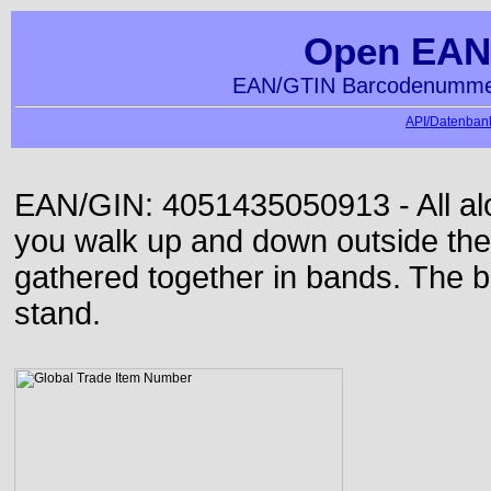
Open EAN
EAN/GTIN Barcodenummer
API/Datenbank
EAN/GIN: 4051435050913 - All alon
you walk up and down outside th
gathered together in bands. The b
stand.