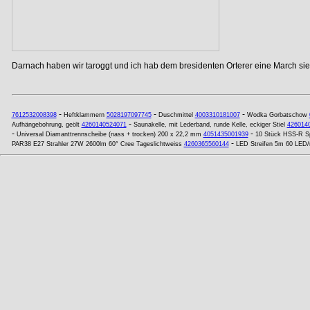
Darnach haben wir taroggt und ich hab dem bresidenten Orterer eine March si
-
-
-
7612532008398
Heftklammern
5028197097745
Duschmittel
4003310181007
Wodka Gorbatschow
-
Aufhängebohrung, geölt
4260140524071
Saunakelle, mit Lederband, runde Kelle, eckiger Stiel
426014
-
-
Universal Diamanttrennscheibe (nass + trocken) 200 x 22,2 mm
4051435001939
10 Stück HSS-R Sp
-
PAR38 E27 Strahler 27W 2600lm 60° Cree Tageslichtweiss
4260365560144
LED Streifen 5m 60 LED/