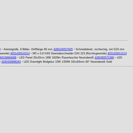
-
-
8
Anisteigrolle, 8 Bilder, Grifflänge 80 mm
4260140527935
Schneidebrett, rechteckig, mit D24 mm
-
ewinde)
4051435010214
M5 x 0,8 HSS Gewindeschneider DIN 223 (Rechtsgewinde)
4051435013123
-
-
60339994098
LED Panel 20x20cm 18W 1620lm Raumleuchte Neutralweiß
4260365572369
LED
-
r
4260339998263
LED Downlight Bridgelux 15W 1350M 181x83mm 60° Neutralweiß Gold