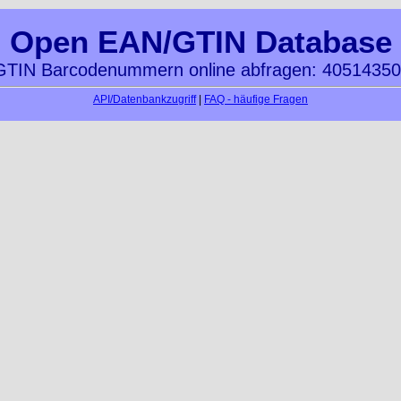
Open EAN/GTIN Database
TIN Barcodenummern online abfragen: 4051435
API/Datenbankzugriff
|
FAQ - häufige Fragen