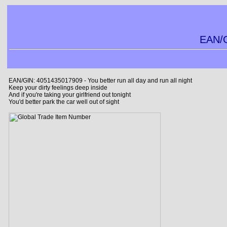
EAN/G
EAN/GIN: 4051435017909 - You better run all day and run all night
Keep your dirty feelings deep inside
And if you're taking your girlfriend out tonight
You'd better park the car well out of sight