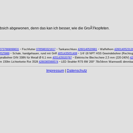
ebsich abgewonen, denn das kan ich besser, wie die GroÃŸkopfeten.
-
-
-
0737669099631
Fischfutter
0785983321617
Tankanschluss
4260140520981
Waffelhorn
426014052312
-
-
0525986
Schale, handgehauen, rund mit Griff
4051435051408
1/4'-18 NPT HSS Gewindebohrer (Rechtsg
-
iralbohrer DIN 338N für Metall Ø 6,1 mm
4051435020787
Elektrische Blechschere 2,5 mm (220-240V)
42
-
m 150lm Lichterkette Rot 3528
4260365569574
LED Strahler R7S 6W 200° 78x54mm Warmweiß dimmba
Impressum
|
Datenschutz