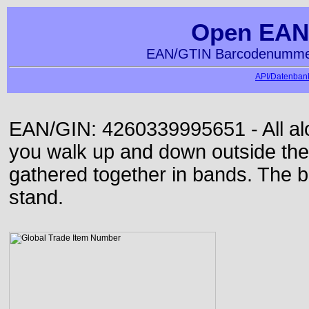
Open EAN
EAN/GTIN Barcodenummer
API/Datenbank
EAN/GIN: 4260339995651 - All alon
you walk up and down outside th
gathered together in bands. The b
stand.