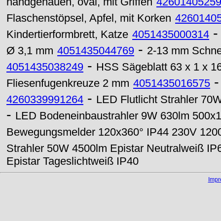
handgehauen, oval, mit Griffen
4260140525
Flaschenstöpsel, Apfel, mit Korken
4260140
Kindertierformbrett, Katze
4051435000314
-
Ø 3,1 mm
4051435044769
2-13 mm Schnel
-
4051435038249
HSS Sägeblatt 63 x 1 x 
Fliesenfugenkreuze 2 mm
4051435016575
-
4260339991264
LED Flutlicht Strahler 70
-
LED Bodeneinbaustrahler 9W 630lm 500
Bewegungsmelder 120x360° IP44 230V 120
Strahler 50W 4500lm Epistar Neutralweiß IP
Epistar Tageslichtweiß IP40
Imp