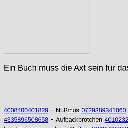
Ein Buch muss die Axt sein für da
-
4008400401829
Nußmus
0729389341060
-
4335896508658
Aufbackbrötchen
401023