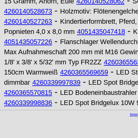
-
15 Gramm, Ahorn, Eule
4260140528062
S
-
4260140528673
Holzmotiv: Flötenengelche
-
4260140527263
Kindertierformbrett, Pferd,
-
Popnieten 4,0 x 8,0 mm
4051435047418
K
-
4051435057226
Flanschlager Wellendur
Max Aufnahmeschaft 200 mm mit M16 Gewi
1/8' x 3/8' x 5/32' mm Typ FR2ZZ
426036556
-
150cm Warmweiß
4260365569659
LED St
-
dimmbar
4260339997839
LED Spot Bridg
-
4260365570815
LED Bodeneinbaustrahler
-
4260339998836
LED Spot Bridgelux 10
Imp