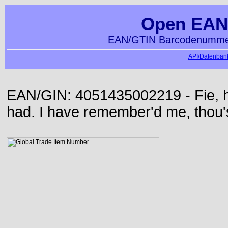
Open EAN
EAN/GTIN Barcodenummer
API/Datenbank
EAN/GIN: 4051435002219 - Fie, h
had. I have remember'd me, thou'