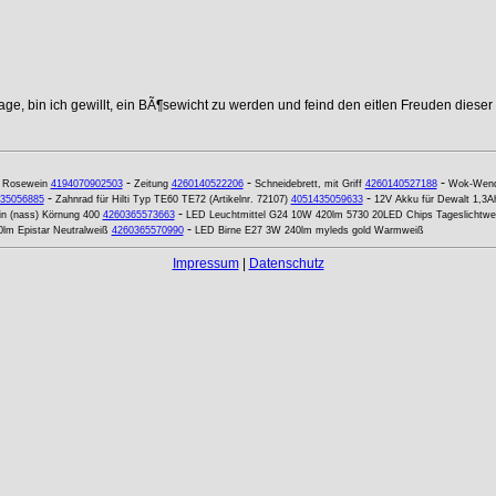
age, bin ich gewillt, ein BÃ¶sewicht zu werden und feind den eitlen Freuden dieser
-
-
-
-
Rosewein
4194070902503
Zeitung
4260140522206
Schneidebrett, mit Griff
4260140527188
Wok-Wende
-
-
35056885
Zahnrad für Hilti Typ TE60 TE72 (Artikelnr. 72107)
4051435059633
12V Akku für Dewalt 1,3A
-
in (nass) Körnung 400
4260365573663
LED Leuchtmittel G24 10W 420lm 5730 20LED Chips Tageslichtwe
-
lm Epistar Neutralweiß
4260365570990
LED Birne E27 3W 240lm myleds gold Warmweiß
Impressum
|
Datenschutz