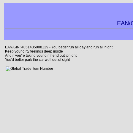
EAN/G
EAN/GIN: 4051435008129 - You better run all day and run all night
Keep your dirty feelings deep inside
And if you're taking your girlfriend out tonight
You'd better park the car well out of sight