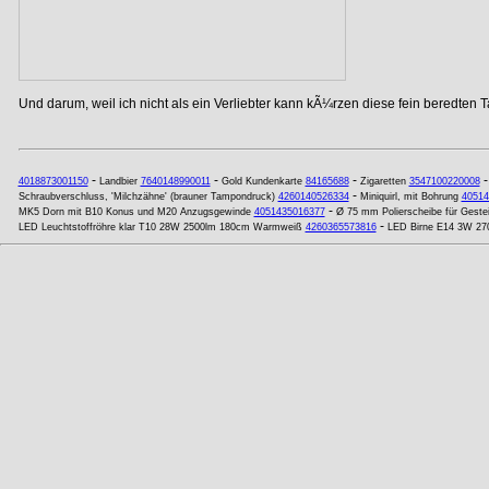
Und darum, weil ich nicht als ein Verliebter kann kÃ¼rzen diese fein beredten T
-
-
-
4018873001150
Landbier
7640148990011
Gold Kundenkarte
84165688
Zigaretten
3547100220008
-
Schraubverschluss, 'Milchzähne' (brauner Tampondruck)
4260140526334
Miniquirl, mit Bohrung
40514
-
MK5 Dorn mit B10 Konus und M20 Anzugsgewinde
4051435016377
Ø 75 mm Polierscheibe für Geste
-
LED Leuchtstoffröhre klar T10 28W 2500lm 180cm Warmweiß
4260365573816
LED Birne E14 3W 270