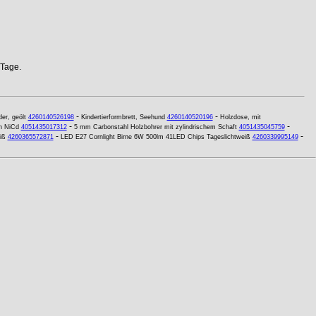
 Tage.
-
-
r, geölt
4260140526198
Kindertierformbrett, Seehund
4260140520196
Holzdose, mit
-
-
h NiCd
4051435017312
5 mm Carbonstahl Holzbohrer mit zylindrischem Schaft
4051435045759
-
-
iß
4260365572871
LED E27 Cornlight Birne 6W 500lm 41LED Chips Tageslichtweiß
4260339995149