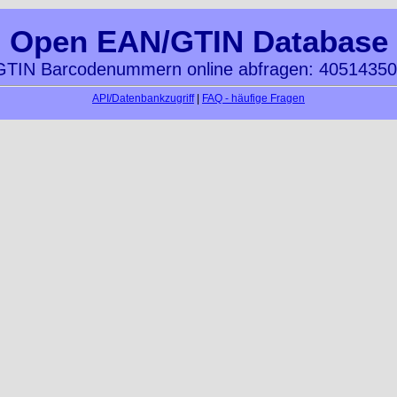
Open EAN/GTIN Database
TIN Barcodenummern online abfragen: 4051435
API/Datenbankzugriff
|
FAQ - häufige Fragen