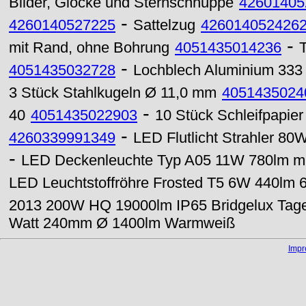
Bilder, Glocke und Sternschnuppe
42601405
-
4260140527225
Sattelzug
426014052426
-
mit Rand, ohne Bohrung
4051435014236
-
4051435032728
Lochblech Aluminium 333
3 Stück Stahlkugeln Ø 11,0 mm
4051435024
-
40
4051435022903
10 Stück Schleifpapie
-
4260339991349
LED Flutlicht Strahler 80
-
LED Deckenleuchte Typ A05 11W 780lm 
LED Leuchtstoffröhre Frosted T5 6W 440lm 
2013 200W HQ 19000lm IP65 Bridgelux Tage
Watt 240mm Ø 1400lm Warmweiß
Imp