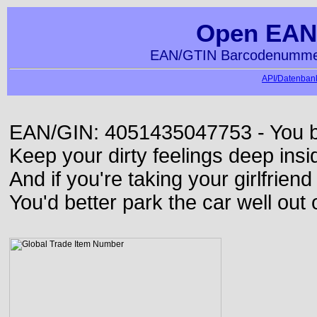
Open EAN
EAN/GTIN Barcodenummer
API/Datenbank
EAN/GIN: 4051435047753 - You bett
Keep your dirty feelings deep insi
And if you're taking your girlfriend
You'd better park the car well out 