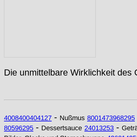
Die unmittelbare Wirklichkeit des
-
4008400404127
Nußmus
8001473968295
-
-
80596295
Dessertsauce
24013253
Getr