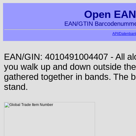
Open EAN
EAN/GTIN Barcodenummer
API/Datenbank
EAN/GIN: 4010491004407 - All alon
you walk up and down outside th
gathered together in bands. The b
stand.