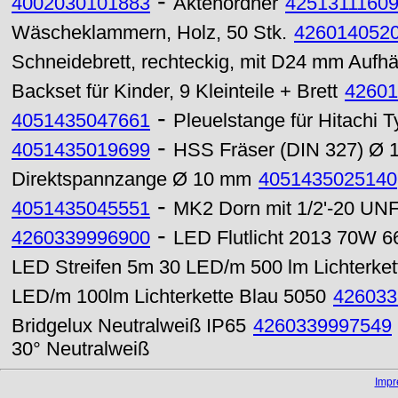
-
4002030101883
Aktenordner
4251311160
Wäscheklammern, Holz, 50 Stk.
426014052
Schneidebrett, rechteckig, mit D24 mm Aufh
Backset für Kinder, 9 Kleinteile + Brett
42601
-
4051435047661
Pleuelstange für Hitachi 
-
4051435019699
HSS Fräser (DIN 327) Ø
Direktspannzange Ø 10 mm
4051435025140
-
4051435045551
MK2 Dorn mit 1/2'-20 UNF
-
4260339996900
LED Flutlicht 2013 70W 6
LED Streifen 5m 30 LED/m 500 lm Lichterket
LED/m 100lm Lichterkette Blau 5050
426033
Bridgelux Neutralweiß IP65
4260339997549
30° Neutralweiß
Imp