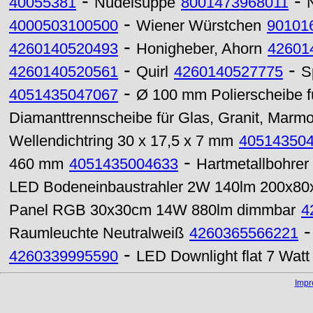
-
-
40055381
Nudelsuppe
8001473968011
-
4000503100500
Wiener Würstchen
90101
-
4260140520493
Honigheber, Ahorn
42601
-
-
4260140520561
Quirl
4260140527775
S
-
4051435047067
Ø 100 mm Polierscheibe f
Diamanttrennscheibe für Glas, Granit, Marmo
Wellendichtring 30 x 17,5 x 7 mm
40514350
-
460 mm
4051435004633
Hartmetallbohrer
LED Bodeneinbaustrahler 2W 140lm 200x8
Panel RGB 30x30cm 14W 880lm dimmbar
4
Raumleuchte Neutralweiß
4260365566221
-
4260339995590
LED Downlight flat 7 Wat
Imp