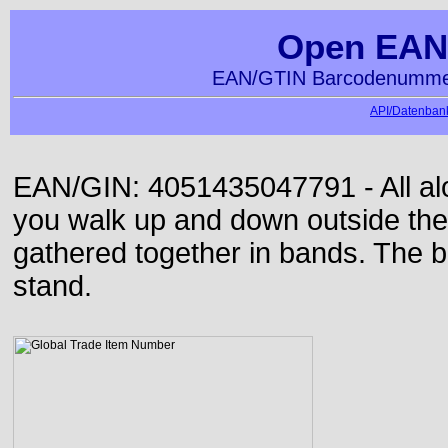
Open EAN
EAN/GTIN Barcodenummer
API/Datenbank
EAN/GIN: 4051435047791 - All alon
you walk up and down outside th
gathered together in bands. The b
stand.