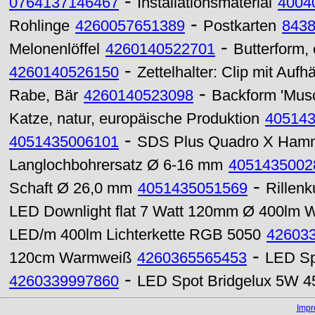
-
0764137146467
Installationsmaterial
4004
-
Rohlinge
4260057651389
Postkarten
843
-
Melonenlöffel
4260140522701
Butterform,
-
4260140526150
Zettelhalter: Clip mit Auf
-
Rabe, Bär
4260140523098
Backform 'Musc
Katze, natur, europäische Produktion
40514
-
4051435006101
SDS Plus Quadro X Hamm
Langlochbohrersatz Ø 6-16 mm
4051435002
-
Schaft Ø 26,0 mm
4051435051569
Rillenk
LED Downlight flat 7 Watt 120mm Ø 400lm
LED/m 400lm Lichterkette RGB 5050
42603
-
120cm Warmweiß
4260365565453
LED Sp
-
4260339997860
LED Spot Bridgelux 5W 
Imp