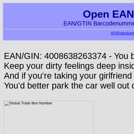
Open EAN
EAN/GTIN Barcodenummer
API/Datenbank
EAN/GIN: 4008638263374 - You bett
Keep your dirty feelings deep insi
And if you're taking your girlfriend
You'd better park the car well out 