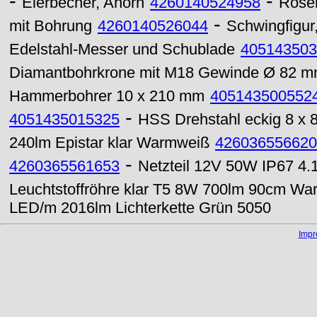
-
-
Eierbecher, Ahorn
4260140524958
Rosen
-
mit Bohrung
4260140526044
Schwingfigur
Edelstahl-Messer und Schublade
405143503
Diamantbohrkrone mit M18 Gewinde Ø 82 
Hammerbohrer 10 x 210 mm
405143500552
-
4051435015325
HSS Drehstahl eckig 8 x 
240lm Epistar klar Warmweiß
426036556620
-
4260365561653
Netzteil 12V 50W IP67 4.
Leuchtstoffröhre klar T5 8W 700lm 90cm W
LED/m 2016lm Lichterkette Grün 5050
Imp