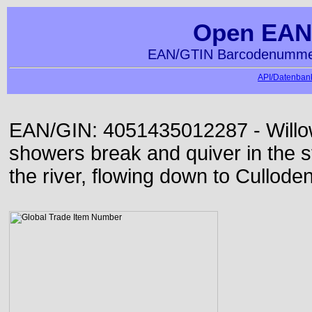
Open EAN
EAN/GTIN Barcodenummer
API/Datenbank
EAN/GIN: 4051435012287 - Willo
showers break and quiver in the s
the river, flowing down to Culloden