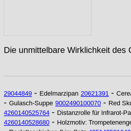
Die unmittelbare Wirklichkeit des
-
-
29044849
Edelmarzipan
20621391
Cere
-
-
Gulasch-Suppe
9002490100070
Red Sku
-
4260140525764
Distanzrolle für Infrarot
-
4260140528680
Holzmotiv: Trompeteneng