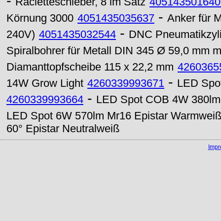
-
Racletteschieber, 8 im Satz
405143501640
-
Körnung 3000
4051435035637
Anker für 
-
240V)
4051435032544
DNC Pneumatikzyl
Spiralbohrer für Metall DIN 345 Ø 59,0 mm 
Diamanttopfscheibe 115 x 22,2 mm
4260365
-
14W Grow Light
4260339993671
LED Spot
-
4260339993664
LED Spot COB 4W 380lm M
LED Spot 6W 570lm Mr16 Epistar Warmwei
60° Epistar Neutralweiß
Imp