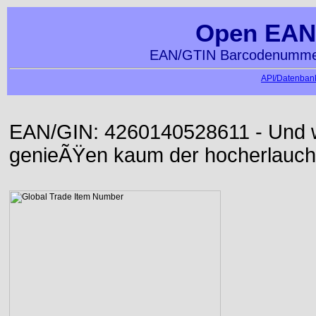
Open EAN
EAN/GTIN Barcodenummer
API/Datenbank
EAN/GIN: 4260140528611 - Und wi
genieÃŸen kaum der hocherlauch