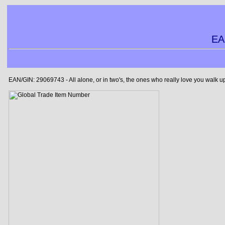
EA
EAN/GIN: 29069743 - All alone, or in two's, the ones who really love you walk 