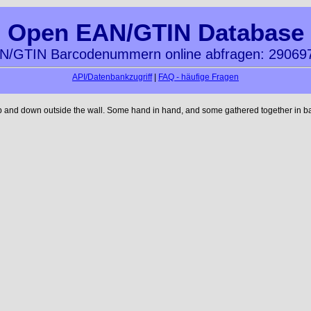
Open EAN/GTIN Database
N/GTIN Barcodenummern online abfragen: 29069
API/Datenbankzugriff
|
FAQ - häufige Fragen
up and down outside the wall. Some hand in hand, and some gathered together in ba