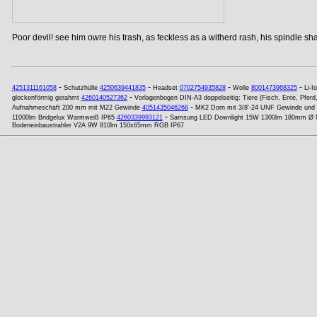
Poor devil! see him owre his trash, as feckless as a witherd rash, his spindle shan
-
-
-
-
4251311161058
Schutzhülle
4250639441835
Headset
0702754935828
Wolle
8001473968325
Li-I
-
glockenförmig gerahmt
4260140527362
Vorlagenbogen DIN-A3 doppelseitig: Tiere (Fisch, Ente, Pfe
-
Aufnahmeschaft 200 mm mit M22 Gewinde
4051435046268
MK2 Dorn mit 3/8'-24 UNF Gewinde und
-
11000lm Bridgelux Warmweiß IP65
4260339993121
Samsung LED Downlight 15W 1300lm 180mm Ø N
Bodeneinbaustrahler V2A 9W 810lm 150x65mm RGB IP67