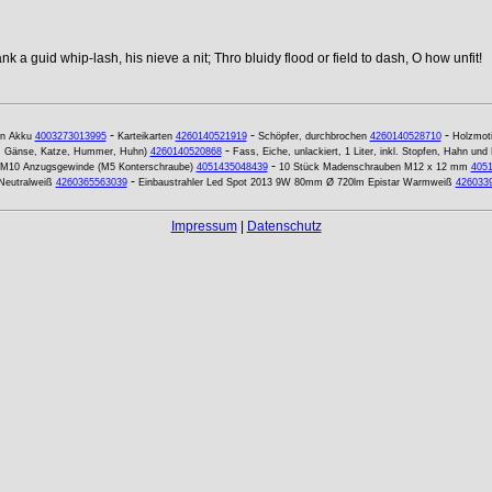
k a guid whip-lash, his nieve a nit; Thro bluidy flood or field to dash, O how unfit!
-
-
-
on Akku
4003273013995
Karteikarten
4260140521919
Schöpfer, durchbrochen
4260140528710
Holzmot
-
rd, Gänse, Katze, Hummer, Huhn)
4260140520868
Fass, Eiche, unlackiert, 1 Liter, inkl. Stopfen, Hahn und
-
 M10 Anzugsgewinde (M5 Konterschraube)
4051435048439
10 Stück Madenschrauben M12 x 12 mm
405
-
eutralweiß
4260365563039
Einbaustrahler Led Spot 2013 9W 80mm Ø 720lm Epistar Warmweiß
426033
Impressum
|
Datenschutz