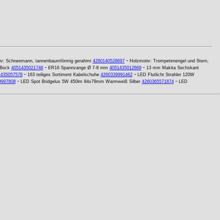
-
iv: Schneemann, tannenbaumförmig gerahmt
4260140528697
Holzmotiv: Trompetenengel und Stern,
-
-
 Bock
4051435021746
ER16 Spannzange Ø 7-8 mm
4051435012669
13 mm Makita Sechskant
-
-
1435057578
163 teiliges Sortiment Kabelschuhe
4260339991462
LED Flutlicht Strahler 120W
-
-
9997808
LED Spot Bridgelux 5W 450lm 84x79mm Warmweiß Silber
4260365571874
LED