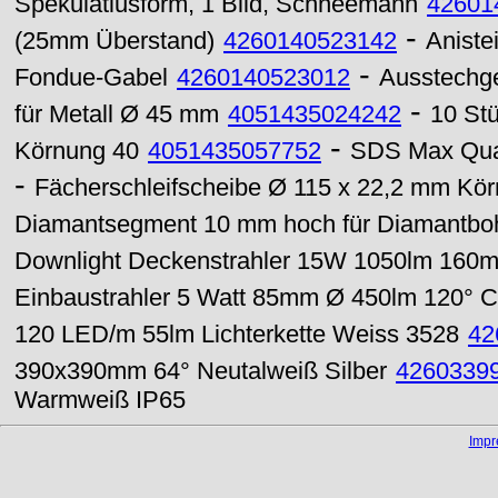
Spekulatiusform, 1 Bild, Schneemann
42601
-
(25mm Überstand)
4260140523142
Aniste
-
Fondue-Gabel
4260140523012
Ausstechge
-
für Metall Ø 45 mm
4051435024242
10 Stü
-
Körnung 40
4051435057752
SDS Max Qua
-
Fächerschleifscheibe Ø 115 x 22,2 mm Kö
Diamantsegment 10 mm hoch für Diamantbo
Downlight Deckenstrahler 15W 1050lm 160
Einbaustrahler 5 Watt 85mm Ø 450lm 120° 
120 LED/m 55lm Lichterkette Weiss 3528
42
390x390mm 64° Neutalweiß Silber
4260339
Warmweiß IP65
Imp