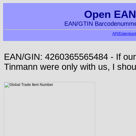
Open EAN
EAN/GTIN Barcodenummer
API/Datenbank
EAN/GIN: 4260365565484 - If our
Tinmann were only with us, I shou