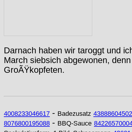
Darnach haben wir taroggt und ic
March siebsich abgewonen, denn d
GroÃŸkopfeten.
-
4008233046617
Badezusatz
4388860450
-
8076800195088
BBQ-Sauce
8422657000