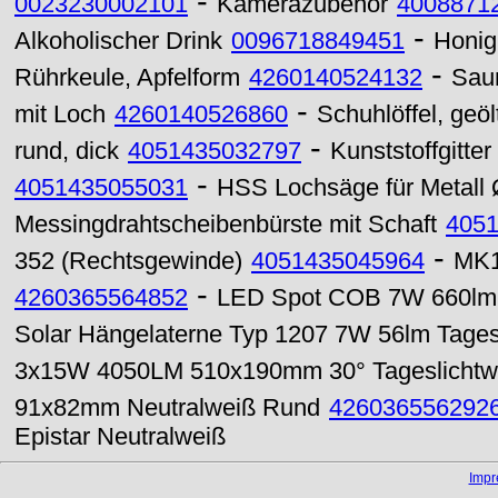
-
0023230002101
Kamerazubehör
4008871
-
Alkoholischer Drink
0096718849451
Honig
-
Rührkeule, Apfelform
4260140524132
Saun
-
mit Loch
4260140526860
Schuhlöffel, geö
-
rund, dick
4051435032797
Kunststoffgitt
-
4051435055031
HSS Lochsäge für Metall
Messingdrahtscheibenbürste mit Schaft
405
-
352 (Rechtsgewinde)
4051435045964
MK1
-
4260365564852
LED Spot COB 7W 660lm M
Solar Hängelaterne Typ 1207 7W 56lm Tages
3x15W 4050LM 510x190mm 30° Tageslichtw
91x82mm Neutralweiß Rund
426036556292
Epistar Neutralweiß
Imp