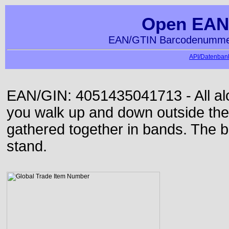
Open EAN
EAN/GTIN Barcodenummer
API/Datenbank
EAN/GIN: 4051435041713 - All alon
you walk up and down outside th
gathered together in bands. The b
stand.