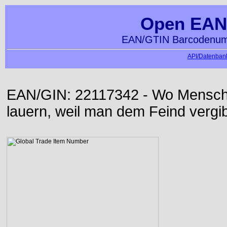
Open EAN
EAN/GTIN Barcodenumm
API/Datenbank
EAN/GIN: 22117342 - Wo Mensch d
lauern, weil man dem Feind vergib