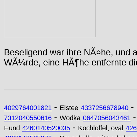
Beseligend war ihre NÃ¤he, und a
WÃ¼rde, eine HÃ¶he entfernte die 
-
-
4029764001821
Eistee
4337256678940
-
7312040550616
Wodka
0647056043461
-
Hund
4260140520035
Kochlöffel, oval
426