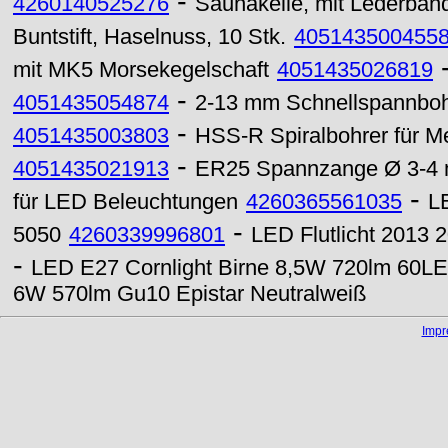
-
4260140525276
Saunakelle, mit Lederband,
Buntstift, Haselnuss, 10 Stk.
405143500455
mit MK5 Morsekegelschaft
4051435026819
-
4051435054874
2-13 mm Schnellspannboh
-
4051435003803
HSS-R Spiralbohrer für M
-
4051435021913
ER25 Spannzange Ø 3-4
-
für LED Beleuchtungen
4260365561035
L
-
5050
4260339996801
LED Flutlicht 2013
-
LED E27 Cornlight Birne 8,5W 720lm 60LE
6W 570lm Gu10 Epistar Neutralweiß
Imp