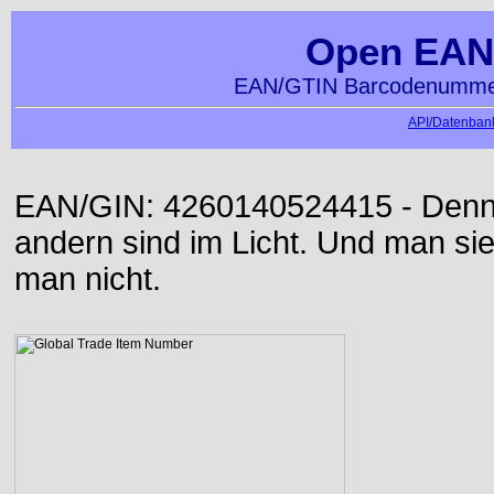
Open EAN
EAN/GTIN Barcodenummer
API/Datenbank
EAN/GIN: 4260140524415 - Denn d
andern sind im Licht. Und man sieh
man nicht.