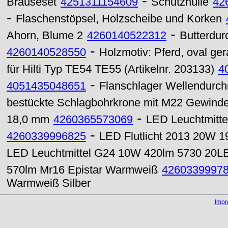
-
Brauseset
4251311154609
Schutzhülle
42
-
Flaschenstöpsel, Holzscheibe und Korken
-
Ahorn, Blume 2
4260140522312
Butterdur
-
4260140528550
Holzmotiv: Pferd, oval ge
für Hilti Typ TE54 TE55 (Artikelnr. 203133)
4
-
4051435048651
Flanschlager Wellendur
bestückte Schlagbohrkrone mit M22 Gewin
-
18,0 mm
4260365573069
LED Leuchtmitt
-
4260339996825
LED Flutlicht 2013 20W 1
LED Leuchtmittel G24 10W 420lm 5730 20
570lm Mr16 Epistar Warmweiß
4260339997
Warmweiß Silber
Imp