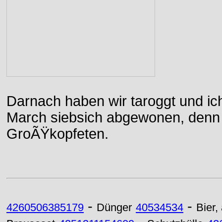
Darnach haben wir taroggt und ic
March siebsich abgewonen, denn d
GroÃŸkopfeten.
-
-
4260506385179
Dünger
40534534
Bier,