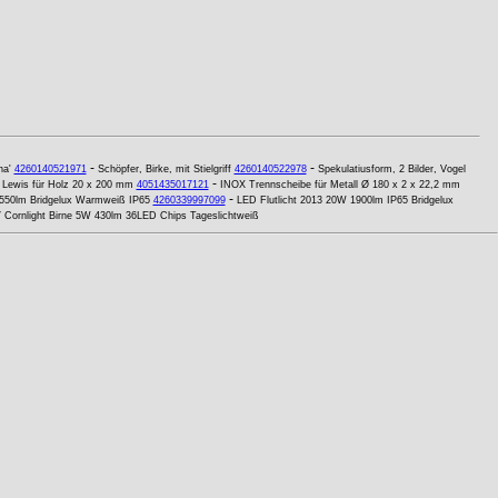
-
-
na'
4260140521971
Schöpfer, Birke, mit Stielgriff
4260140522978
Spekulatiusform, 2 Bilder, Vogel
-
 Lewis für Holz 20 x 200 mm
4051435017121
INOX Trennscheibe für Metall Ø 180 x 2 x 22,2 mm
-
8550lm Bridgelux Warmweiß IP65
4260339997099
LED Flutlicht 2013 20W 1900lm IP65 Bridgelux
Cornlight Birne 5W 430lm 36LED Chips Tageslichtweiß