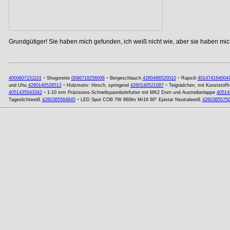
Grundgütiger! Sie haben mich gefunden, ich weiß nicht wie, aber sie haben mich
-
-
-
4000607151101
Shogorette
0096718256006
Bergeschlauch
4260486520010
Rapsöl
401474164004
-
-
und Uhu
4260140528512
Holzmotiv: Hirsch, springend
4260140521087
Teigrädchen, mit Kunststoffr
-
4051435043342
1-10 mm Präzisions-Schnellspannbohrfutter mit MK2 Dorn und Austreiberlappe
40514
-
Tageslichtweiß
4260365564845
LED Spot COB 7W 660lm Mr16 60° Epistar Neutralweiß
4260365575