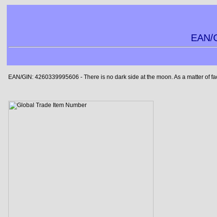
EAN/G
EAN/GIN: 4260339995606 - There is no dark side at the moon. As a matter of fact, 