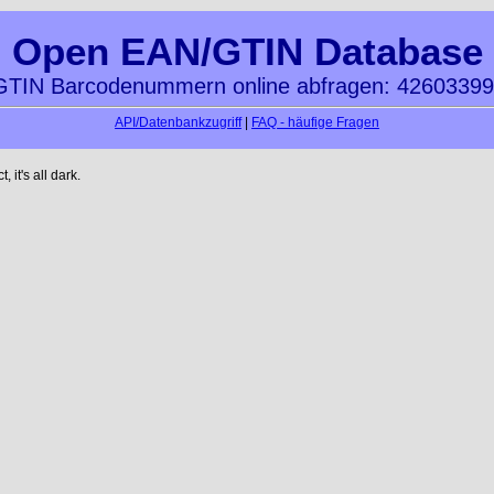
Open EAN/GTIN Database
TIN Barcodenummern online abfragen: 4260339
API/Datenbankzugriff
|
FAQ - häufige Fragen
it's all dark.