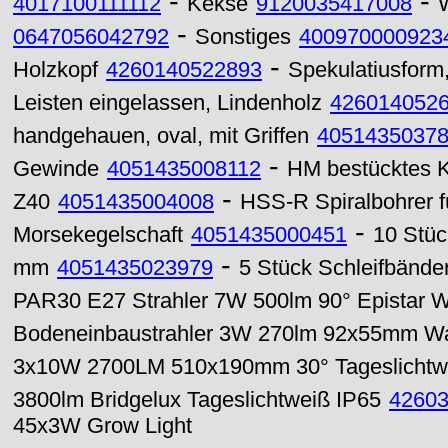
-
-
4017100111112
Kekse
9120035417008
-
0647056042792
Sonstiges
400970000923
-
Holzkopf
4260140522893
Spekulatiusform,
Leisten eingelassen, Lindenholz
426014052
handgehauen, oval, mit Griffen
4051435037
-
Gewinde
4051435008112
HM bestücktes K
-
Z40
4051435004008
HSS-R Spiralbohrer 
-
Morsekegelschaft
4051435000451
10 Stüc
-
mm
4051435023979
5 Stück Schleifbänd
PAR30 E27 Strahler 7W 500lm 90° Epistar 
Bodeneinbaustrahler 3W 270lm 92x55mm W
3x10W 2700LM 510x190mm 30° Tageslichtw
3800lm Bridgelux Tageslichtweiß IP65
4260
45x3W Grow Light