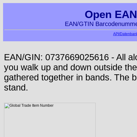
Open EAN
EAN/GTIN Barcodenummer
API/Datenbank
EAN/GIN: 0737669025616 - All alon
you walk up and down outside th
gathered together in bands. The b
stand.