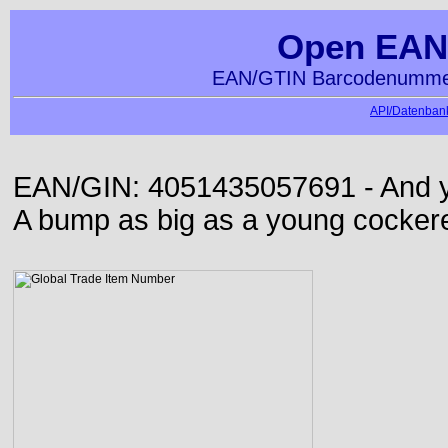
Open EAN
EAN/GTIN Barcodenummer
API/Datenbank
EAN/GIN: 4051435057691 - And yet
A bump as big as a young cockere