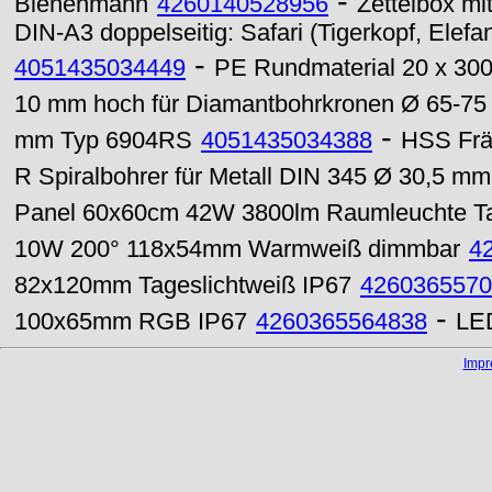
-
Bienenmann
4260140528956
Zettelbox m
DIN-A3 doppelseitig: Safari (Tigerkopf, Elefa
-
4051435034449
PE Rundmaterial 20 x 30
10 mm hoch für Diamantbohrkronen Ø 65-7
-
mm Typ 6904RS
4051435034388
HSS Frä
R Spiralbohrer für Metall DIN 345 Ø 30,5 m
Panel 60x60cm 42W 3800lm Raumleuchte Ta
10W 200° 118x54mm Warmweiß dimmbar
4
82x120mm Tageslichtweiß IP67
4260365570
-
100x65mm RGB IP67
4260365564838
LE
Imp