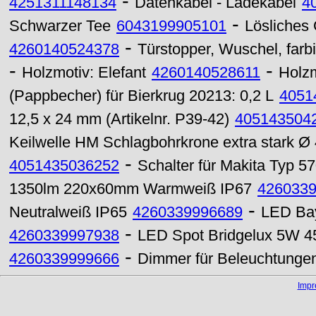
-
4251311148134
Datenkabel - Ladekabel
4
-
Schwarzer Tee
6043199905101
Lösliches
-
4260140524378
Türstopper, Wuschel, farb
-
-
Holzmotiv: Elefant
4260140528611
Holzm
(Pappbecher) für Bierkrug 20213: 0,2 L
4051
12,5 x 24 mm (Artikelnr. P39-42)
405143504
Keilwelle HM Schlagbohrkrone extra stark 
-
4051435036252
Schalter für Makita Typ 5
1350lm 220x60mm Warmweiß IP67
426033
-
Neutralweiß IP65
4260339996689
LED Bay
-
4260339997938
LED Spot Bridgelux 5W 
-
4260339999666
Dimmer für Beleuchtunge
Imp