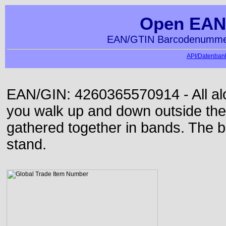
Open EAN
EAN/GTIN Barcodenummer
API/Datenbank
EAN/GIN: 4260365570914 - All alon
you walk up and down outside th
gathered together in bands. The b
stand.