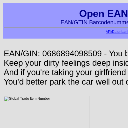
Open EAN
EAN/GTIN Barcodenummer
API/Datenbank
EAN/GIN: 0686894098509 - You bett
Keep your dirty feelings deep insi
And if you're taking your girlfriend
You'd better park the car well out 