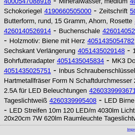
-
4000547088918
Mineralwasser, medium
4
-
Schokoriegel
4190660505000
Zeitschrift
5
Butterform, rund, 15 Gramm, Ahorn, Rosette
-
4260140526914
Buchenschale
426014052
-
Holzmotiv: Biene mit Herz
4051435054782
-
Sechskant Verlängerung
4051435029148
-
Bohrfutteradapter
4051435045834
MK3 Do
-
4051435025751
Inbus Schraubenschlüssel 
Hartmetallfräser Form N Schaftdurchmesser
2.5A für LED Beleuchtungen
426033999367
-
Tageslichtweiß
4260339995408
LED Birne
-
LED Streifen 10m 120 LED/m 4030lm Licht
20x20cm 7W 620lm Raumleuchte Tageslicht
Imp