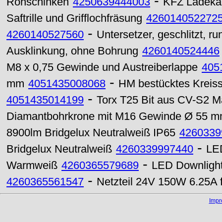
-
Rohschinken
4250639444003
KFZ Ladeka
Saftrille und Grifflochfräsung
426014052272
-
4260140527560
Untersetzer, geschlitzt, ru
Ausklinkung, ohne Bohrung
4260140524446
M8 x 0,75 Gewinde und Austreiberlappe
405
-
mm
4051435008068
HM bestücktes Kreiss
-
4051435014199
Torx T25 Bit aus CV-S2 M
Diamantbohrkrone mit M16 Gewinde Ø 55 
8900lm Bridgelux Neutralweiß IP65
4260339
-
Bridgelux Neutralweiß
4260339997440
LE
-
Warmweiß
4260365579689
LED Downligh
-
4260365561547
Netzteil 24V 150W 6.25A 
Imp