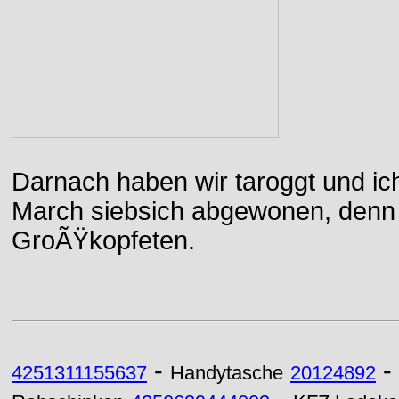
Darnach haben wir taroggt und ic
March siebsich abgewonen, denn d
GroÃŸkopfeten.
-
-
4251311155637
Handytasche
20124892