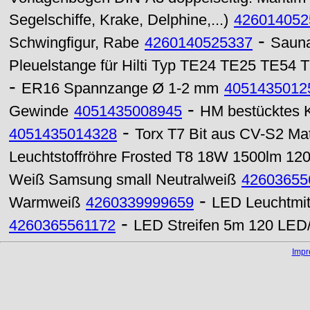
Segelschiffe, Krake, Delphine,...)
426014052
-
Schwingfigur, Rabe
4260140525337
Sauna
Pleuelstange für Hilti Typ TE24 TE25 TE54 
-
ER16 Spannzange Ø 1-2 mm
4051435012
-
Gewinde
4051435008945
HM bestücktes K
-
4051435014328
Torx T7 Bit aus CV-S2 Ma
Leuchtstoffröhre Frosted T8 18W 1500lm 1
Weiß Samsung small Neutralweiß
42603655
-
Warmweiß
4260339999659
LED Leuchtmit
-
4260365561172
LED Streifen 5m 120 LED/
Imp