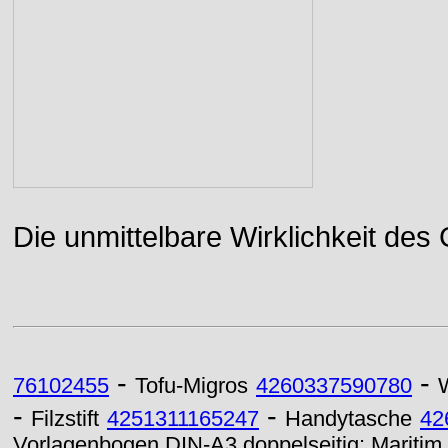
Die unmittelbare Wirklichkeit des
-
-
76102455
Tofu-Migros
4260337590780
-
-
Filzstift
4251311165247
Handytasche
42
Vorlagenbogen DIN-A3 doppelseitig: Maritim