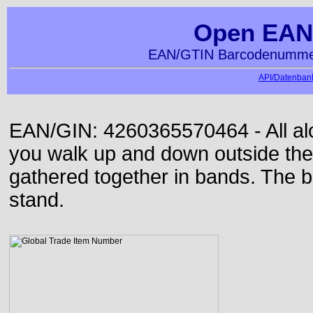
Open EAN
EAN/GTIN Barcodenummer
API/Datenbank
EAN/GIN: 4260365570464 - All alon
you walk up and down outside th
gathered together in bands. The b
stand.