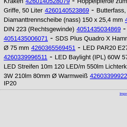
-
Kraken
4260140528079
Hoppelpferde zum
-
Griffe, 50 Liter
4260140523869
Butterfass, 
Diamanttrennscheibe (nass) 150 x 25,4 mm
DIN 223 (Rechtsgewinde)
4051435034869
-
4051435006071
SDS Plus Quadro X Hamm
-
Ø 75 mm
4260365569451
LED PAR20 E27 
-
4260339996511
LED Baylight (IPL) 60W 5
LED Streifen 10m 120 LED/m 550lm Lichterk
3W 210lm 80mm Ø Warmweiß
4260339992
IP20
Imp