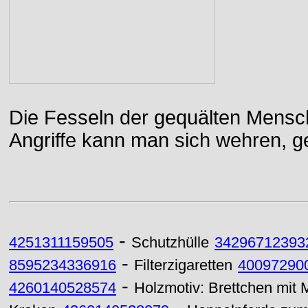
Die Fesseln der gequälten Mensch
Angriffe kann man sich wehren, g
-
4251311159505
Schutzhülle
34296712393
-
8595234336916
Filterzigaretten
40097290
-
4260140528574
Holzmotiv: Brettchen mit M