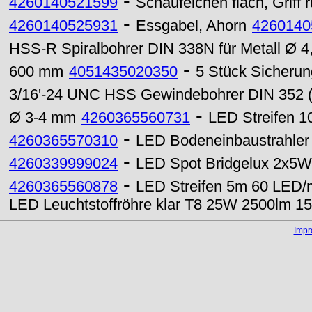
-
4260140521599
Schäufelchen flach, Griff 
-
4260140525931
Essgabel, Ahorn
4260140
HSS-R Spiralbohrer DIN 338N für Metall Ø 
-
600 mm
4051435020350
5 Stück Sicherun
3/16'-24 UNC HSS Gewindebohrer DIN 352 (
-
Ø 3-4 mm
4260365560731
LED Streifen 1
-
4260365570310
LED Bodeneinbaustrahler
-
4260339999024
LED Spot Bridgelux 2x5W
-
4260365560878
LED Streifen 5m 60 LED/m
LED Leuchtstoffröhre klar T8 25W 2500lm 
Imp